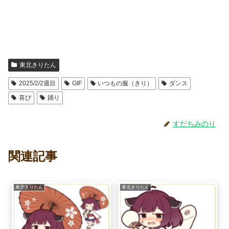
東北きりたん
2025/2/2週目
GIF
いつもの服（きり）
ダンス
喜び
踊り
すだちみのり
関連記事
東北きりたん
東北きりたん