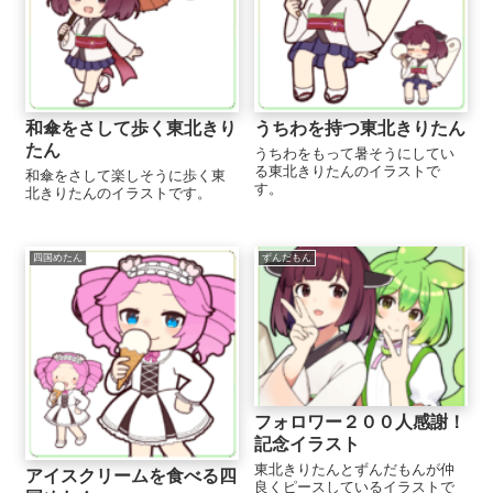
和傘をさして歩く東北きり
うちわを持つ東北きりたん
たん
うちわをもって暑そうにしてい
る東北きりたんのイラストで
和傘をさして楽しそうに歩く東
す。
北きりたんのイラストです。
四国めたん
ずんだもん
フォロワー２００人感謝！
記念イラスト
東北きりたんとずんだもんが仲
アイスクリームを食べる四
良くピースしているイラストで