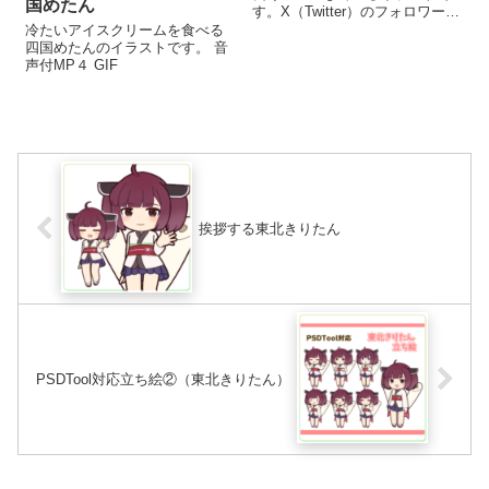
国めたん
す。X（Twitter）のフォロワーさ
んが２００人を超えたので感謝
冷たいアイスクリームを食べる
の気持ちで描きました。今後も
四国めたんのイラストです。 音
楽しく頑張っていきます✨ 背景
声付MP４ GIF
透過なしで...
挨拶する東北きりたん
PSDTool対応立ち絵②（東北きりたん）