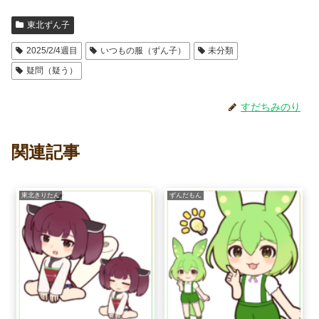
東北ずん子
2025/2/4週目
いつもの服（ずん子）
未分類
疑問（疑う）
すだちみのり
関連記事
東北きりたん
ずんだもん