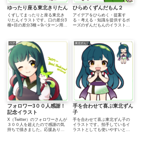
ゆったり座る東北きりたん
ひらめくずんだもん２
くずしてまったりと座る東北き
アイデアをひらめく・提案す
りたんイラストです。口の差分3
る・考える・知識を提供するポ
種×目の差分3種＝9パターン用意
ーズのずんだもんのイラストで
しました。 ここから...
す。 去年描いた作品のリメイク
です！前の作品はこちらをクリ
ック同じ構図で描くと...
ペア
東北ずん子
フォロワー3００人感謝！
手を合わせて喜ぶ東北ずん
記念イラスト
子
X（Twitter）のフォロワーさんが
手を合わせて喜ぶ東北ずん子の
３００人を超えたので感謝の気
イラストです。拍手しているイ
持ちで描きました。応援ありが
ラストとしても使いやすいと思
とうございます！今後も楽しく
います。
頑張っていきます✨ 手描きの証