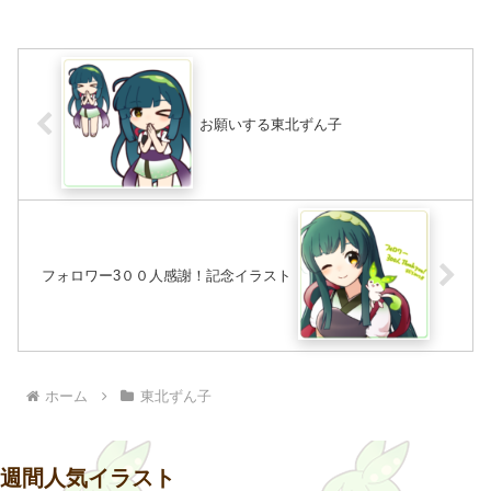
明に線画と色ラフ置いておきま
す。清書中...
お願いする東北ずん子
フォロワー3００人感謝！記念イラスト
ホーム
東北ずん子
週間人気イラスト