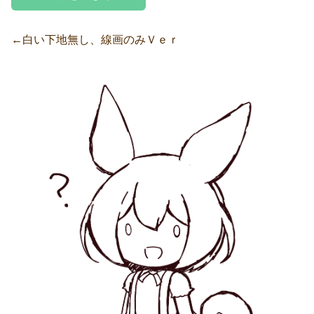
←白い下地無し、線画のみＶｅｒ