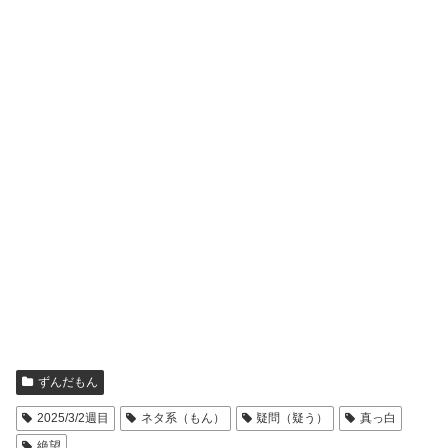
ずんだもん
2025/3/2週目
ネタ系（もん）
疑問（疑う）
真っ白
絶望