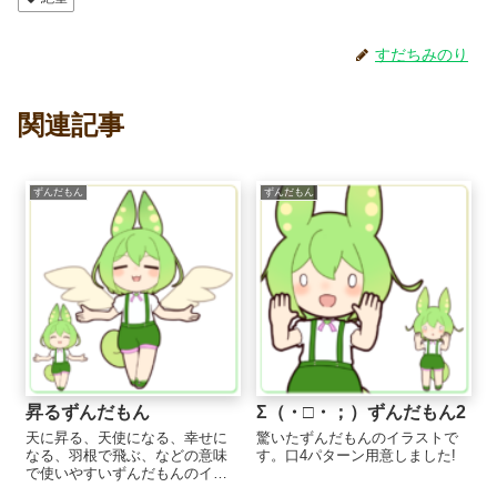
すだちみのり
関連記事
ずんだもん
ずんだもん
昇るずんだもん
Σ（・□・；）ずんだもん2
天に昇る、天使になる、幸せに
驚いたずんだもんのイラストで
なる、羽根で飛ぶ、などの意味
す。口4パターン用意しました!
で使いやすいずんだもんのイラ
ストです。羽あり、なしどちら