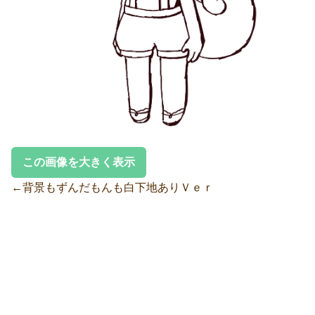
この画像を大きく表示
←背景もずんだもんも白下地ありＶｅｒ