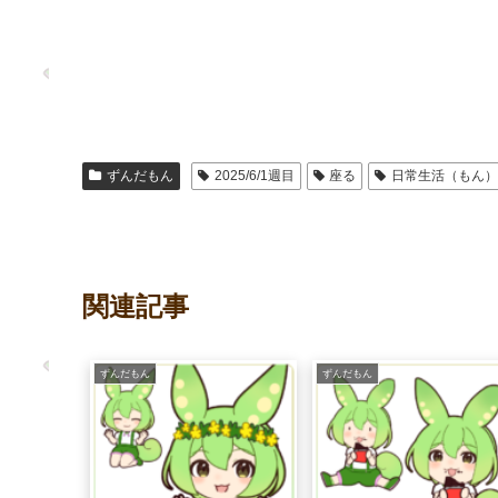
ずんだもん
2025/6/1週目
座る
日常生活（もん
関連記事
ずんだもん
ずんだもん