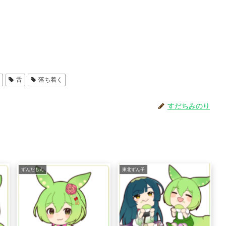
）
舌
落ち着く
すだちみのり
ずんだもん
東北ずん子