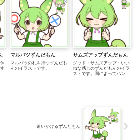
ん
マルバツずんだもん
サムズアップずんだもん
、休
マルバツの札を持つずんだも
グッド・サムズアップ・いい
やす
んのイラストです。
ねな感じのずんだもんのイラ
で
ストです。国によってハンド
サインの意味は異なります。
海外向けにコンテンツを配信
する際は、相手の文化や習慣
をよく理解し、不快な意味と
して受け取られる使い方は避
けてください。 ...
追いかけるずんだもん