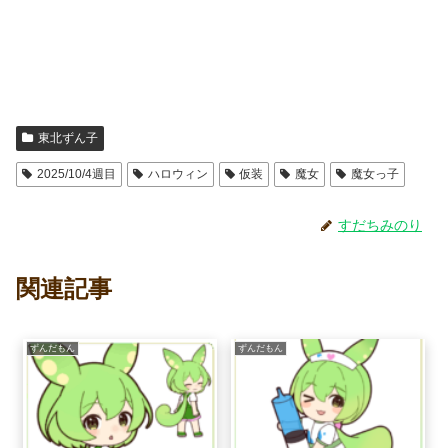
東北ずん子
2025/10/4週目
ハロウィン
仮装
魔女
魔女っ子
すだちみのり
関連記事
ずんだもん
ずんだもん