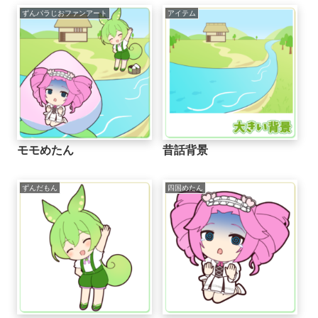
ずんパラじおファンアート
アイテム
モモめたん
昔話背景
ずんだもん
四国めたん