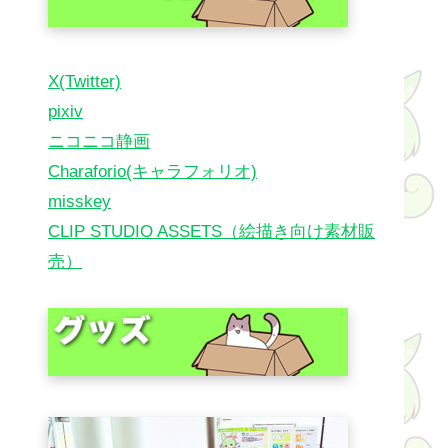
X(Twitter)
pixiv
ニコニコ静画
Charaforio(キャラフォリオ)
misskey
CLIP STUDIO ASSETS（絵描き向け素材販
売）