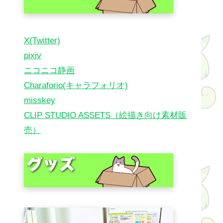
X(Twitter)
pixiv
ニコニコ静画
Charaforio(キャラフォリオ)
misskey
CLIP STUDIO ASSETS（絵描き向け素材販
売）