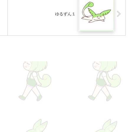
ゆるずん１