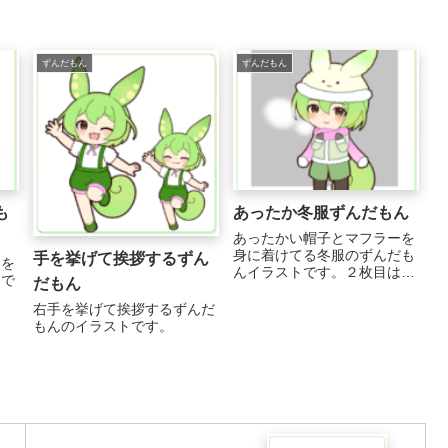
ずんだもん
ずんだもん
も
あったか冬服ずんだもん
あったかい帽子とマフラーを
身に着けてる冬服のずんだも
手を挙げて挨拶するずん
ンを
んイラストです。２枚目は白
トで
だもん
い息が描かれています。暗め
の背景だと良い感じに息が見
右手を挙げて挨拶するずんだ
えます！
もんのイラストです。