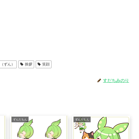
び（ずん）
挨拶
笑顔
すだちみのり
ずんだもん
ずんだもん