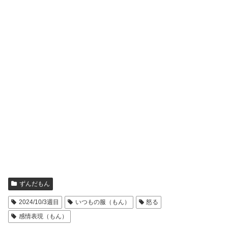
ずんだもん
2024/10/3週目
いつもの服（もん）
怒る
感情表現（もん）