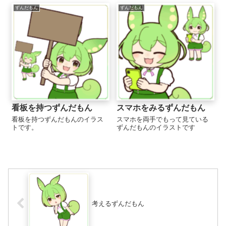
版ずんだもん立ち絵PSDをダウ
ずんだもん
ずんだもん
ンロード（バージョン1.0）（...
看板を持つずんだもん
スマホをみるずんだもん
看板を持つずんだもんのイラス
スマホを両手でもって見ている
トです。
ずんだもんのイラストです
考えるずんだもん