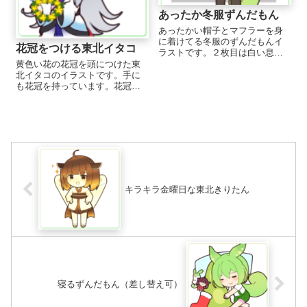
あったか冬服ずんだもん
あったかい帽子とマフラーを身
に着けてる冬服のずんだもんイ
花冠をつける東北イタコ
ラストです。２枚目は白い息が
描かれています。暗めの背景だ
黄色い花の花冠を頭につけた東
と良い感じに息が見えます！
北イタコのイラストです。手に
も花冠を持っています。花冠な
しVerもあります。何かを差し出
す、見せるポーズとしても使い
やすいと思います。 ...
キラキラ金曜日な東北きりたん
寝るずんだもん（差し替え可）