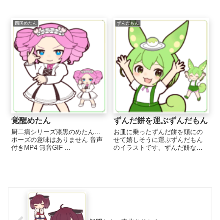
四国めたん
ずんだもん
覚醒めたん
ずんだ餅を運ぶずんだもん
厨二病シリーズ漆黒のめたん…
お皿に乗ったずんだ餅を頭にの
ポーズの意味はありません 音声
せて嬉しそうに運ぶずんだもん
付きMP4 無音GIF ...
のイラストです。ずんだ餅なし
Verもあります。運ぶ・歩く・喜
ぶイラストとしても使いやすい
と思います。 ...