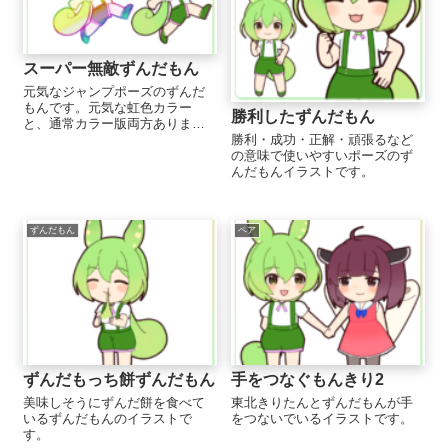
スーパー無敵ずんだもん
元気なジャンプポーズのずんだ
もんです。元気な虹色カラー
勝利したずんだもん
と、通常カラー版両方ありま
す。
勝利・成功・正解・頑張るなど
の意味で使いやすいポーズのず
んだもんイラストです。
ずんだもん
ペア
ずんだもっち餅ずんだもん
手をつなぐもんきり2
美味しそうにずんだ餅を食べて
東北きりたんとずんだもんが手
いるずんだもんのイラストで
をつないでいるイラストです。
す。