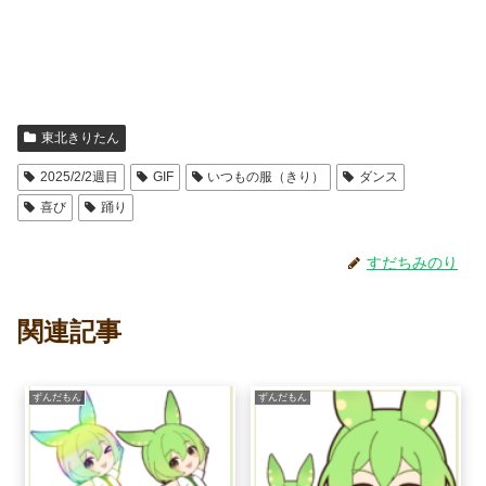
東北きりたん
2025/2/2週目
GIF
いつもの服（きり）
ダンス
喜び
踊り
すだちみのり
関連記事
ずんだもん
ずんだもん