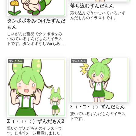
落ち込むずんだもん
落ち込んでうつむいているいず
んだもんのイラストです。
タンポポをみつけたずんだ
もん
しゃがんだ姿勢でタンポポをみ
つめているずんだもんのイラス
トです。タンポポなしVerもあり
ます。何かを発見する・見つけ
るイラストとしても使いやすい
と思います。 ...
ずんだもん
ずんだもん
Σ（・□・；）ずんだもん
驚いているずんだもんのイラス
トです。
Σ（・□・；）ずんだもん2
驚いたずんだもんのイラストで
す。口4パターン用意しました!