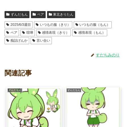
ずんだもん
ペア
東北きりたん
2025/6/3週目
いつもの服（きり）
いつもの服（もん）
ペア
喧嘩
感情表現（きり）
感情表現（もん）
痴話げんか
言い合い
すだちみのり
関連記事
ずんだもん
ずんだもん