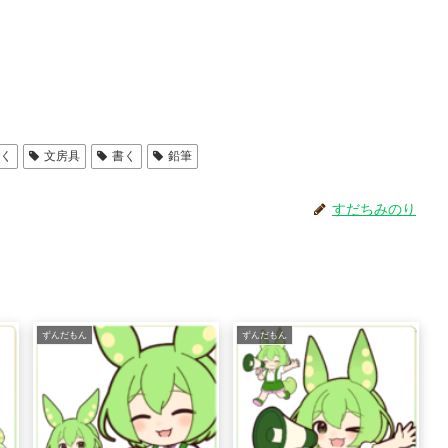
描く
文房具
書く
鉛筆
すだちみのり
ずんだもん
ずんだもん