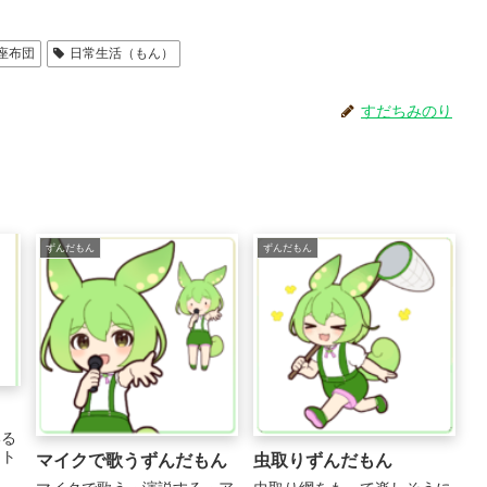
座布団
日常生活（もん）
すだちみのり
ずんだもん
ずんだもん
いる
スト
マイクで歌うずんだもん
虫取りずんだもん