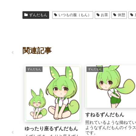
ずんだもん
いつもの服（もん）
お茶
休憩
関連記事
ずんだもん
ずんだもん
すねるずんだもん
照れているような拗ねて
ようなずんだもんのイラ
ゆったり座るずんだもん
です。