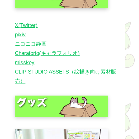
X(Twitter)
pixiv
ニコニコ静画
Charaforio(キャラフォリオ)
misskey
CLIP STUDIO ASSETS（絵描き向け素材販
売）