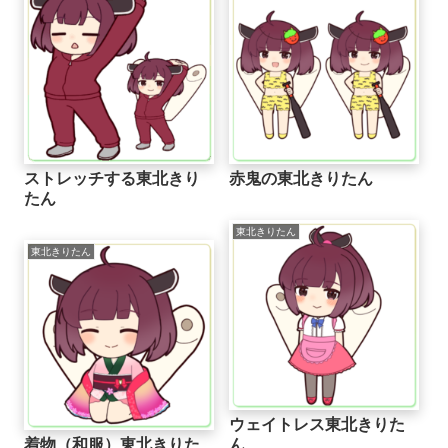
ストレッチする東北きり
赤鬼の東北きりたん
たん
東北きりたん
東北きりたん
ウェイトレス東北きりた
着物（和服）東北きりた
ん